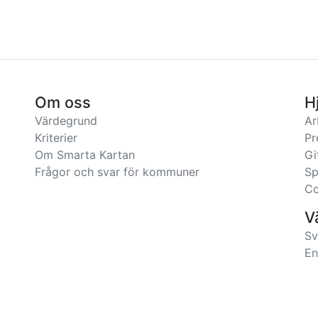
Om oss
H
Värdegrund
Ar
Kriterier
Pr
Om Smarta Kartan
Gi
Frågor och svar för kommuner
Sp
Co
V
Sv
En