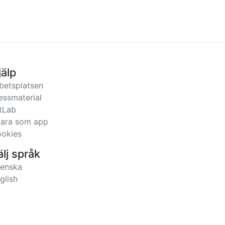
jälp
betsplatsen
essmaterial
tLab
ara som app
okies
älj språk
enska
glish