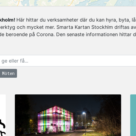
ockholm!
Här hittar du verksamheter där du kan hyra, byta, lån
erktyg och mycket mer. Smarta Kartan Stockhlm driftas av K
de beroende på Corona. Den senaste informationen hittar d
r
amheter
Antal Verksamheter
 Möten