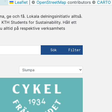
Leaflet
|
©
OpenStreetMap
contributors ©
CARTO
a, ge och få. Lokala delningsinitiativ alltså.
TH Students for Sustainability. Håll ett
u alltid på respektive verksamhets
Sök
Filter
Sortera