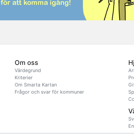
Om oss
H
Värdegrund
Ar
Kriterier
Pr
Om Smarta Kartan
Gi
Frågor och svar för kommuner
Sp
Co
V
Sv
En