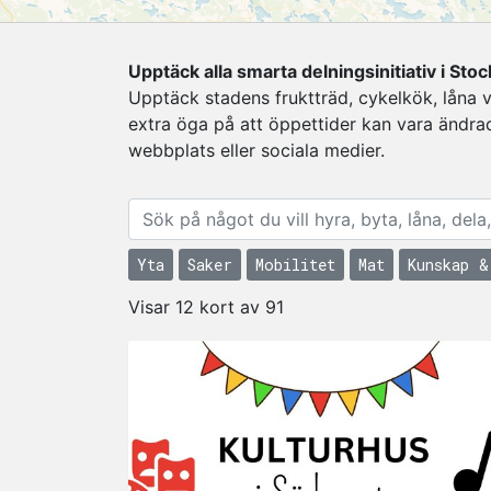
Upptäck alla smarta delningsinitiativ i St
Upptäck stadens fruktträd, cykelkök, låna v
extra öga på att öppettider kan vara ändra
webbplats eller sociala medier.
Antal Verksamheter
Antal Verksamheter
Antal Verksamhete
Antal Verks
Yta
Saker
Mobilitet
Mat
Kunskap &
Visar 12 kort av 91