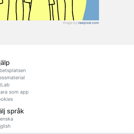
Image by
rawpixel.com
jälp
betsplatsen
essmaterial
tLab
ara som app
okies
älj språk
enska
glish