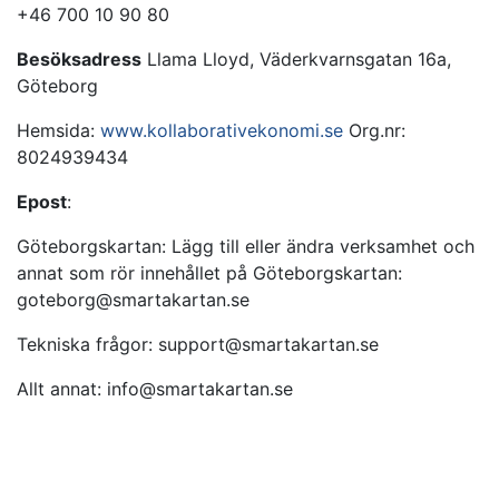
+46 700 10 90 80
Besöksadress
Llama Lloyd, Väderkvarnsgatan 16a,
Göteborg
Hemsida:
www.kollaborativekonomi.se
Org.nr:
8024939434
Epost
:
Göteborgskartan: Lägg till eller ändra verksamhet och
annat som rör innehållet på Göteborgskartan:
goteborg@smartakartan.se
Tekniska frågor:
support@smartakartan.se
Allt annat:
info@smartakartan.se