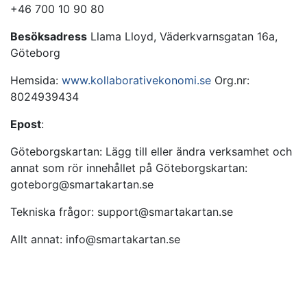
+46 700 10 90 80
Besöksadress
Llama Lloyd, Väderkvarnsgatan 16a,
Göteborg
Hemsida:
www.kollaborativekonomi.se
Org.nr:
8024939434
Epost
:
Göteborgskartan: Lägg till eller ändra verksamhet och
annat som rör innehållet på Göteborgskartan:
goteborg@smartakartan.se
Tekniska frågor:
support@smartakartan.se
Allt annat:
info@smartakartan.se