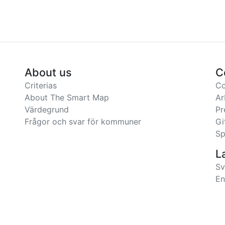
About us
C
Criterias
Co
About The Smart Map
Ar
Värdegrund
Pr
Frågor och svar för kommuner
Gi
Sp
L
Sv
En