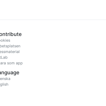
ontribute
okies
betsplatsen
essmaterial
tLab
ara som app
anguage
enska
glish