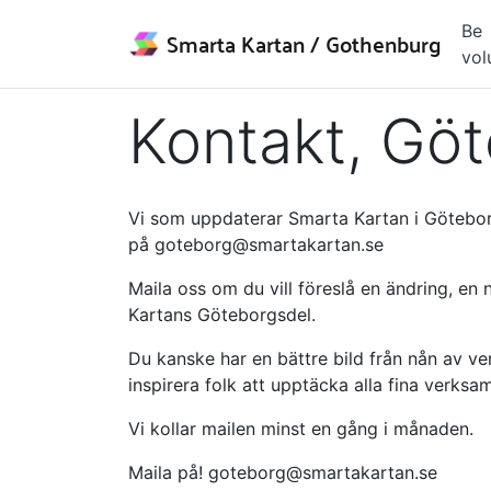
Be
Smarta Kartan
/ Gothenburg
vol
Kontakt, Gö
Vi som uppdaterar Smarta Kartan i Götebo
på
goteborg@smartakartan.se
Maila oss om du vill föreslå en ändring, en
Kartans Göteborgsdel.
Du kanske har en bättre bild från nån av ver
inspirera folk att upptäcka alla fina verksa
Vi kollar mailen minst en gång i månaden.
Maila på!
goteborg@smartakartan.se