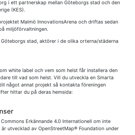
org i ett partnerskap mellan Göteborgs stad och den
rige (KES).
rojektet Malmö InnovationsArena och driftas sedan
å miljöförvaltningen.
öteborgs stad, aktörer i de olika orterna/städerna
m white label och vem som helst får installera den
are till vad som helst. Vill du utveckla en Smarta
till något annat projekt så kontakta föreningen
fter hittar du på deras hemsida:
nser
e Commons Erkännande 4.0 Internationell om inte
n är utvecklad av OpenStreetMap® Foundation under