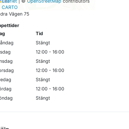
Leaflet
|
©
OpenStreetMap
contributors
©
CARTO
dra Vägen 75
pettider
ag
Tid
åndag
Stängt
isdag
12:00 - 16:00
nsdag
Stängt
orsdag
12:00 - 16:00
redag
Stängt
ördag
12:00 - 16:00
öndag
Stängt