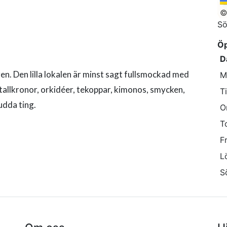
Sö
Öp
D
gen. Den lilla lokalen är minst sagt fullsmockad med
M
istallkronor, orkidéer, tekoppar, kimonos, smycken,
T
 udda ting.
O
T
F
L
S